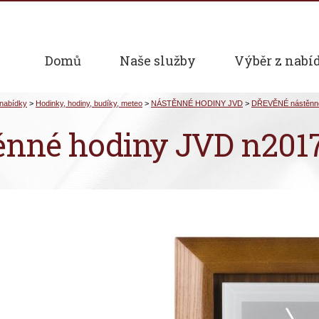
Domů
Naše služby
Výběr z nabí
ěnné hodiny JVD n2017