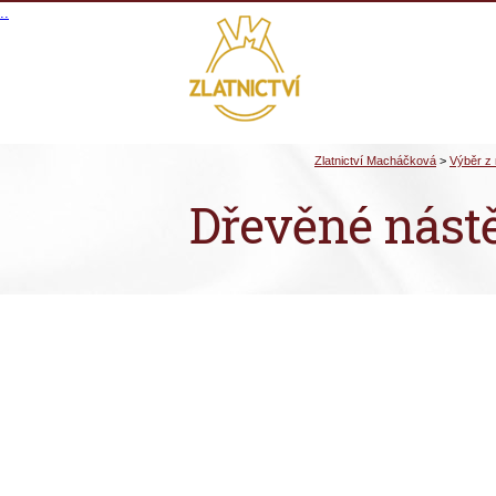
.
.
Dřevěné nást