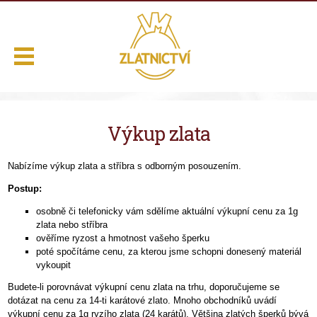
.
Výkup zlata
Domů
Naše služby
Nabízíme výkup zlata a stříbra s odborným posouzením.
Výběr z nabídky
Postup:
O nás
osobně či telefonicky vám sdělíme aktuální výkupní cenu za 1g
zlata nebo stříbra
Kontakt
ověříme ryzost a hmotnost vašeho šperku
poté spočítáme cenu, za kterou jsme schopni donesený materiál
vykoupit
Budete-li porovnávat výkupní cenu zlata na trhu, doporučujeme se
dotázat na cenu za 14-ti karátové zlato. Mnoho obchodníků uvádí
výkupní cenu za 1g ryzího zlata (24 karátů). Většina zlatých šperků bývá