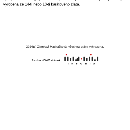
vyrobena ze 14-ti nebo 18-ti karátového zlata.
2026
(c) Zlatnictví Macháčková, všechná práva vyhrazena.
Tvorba WWW stránek