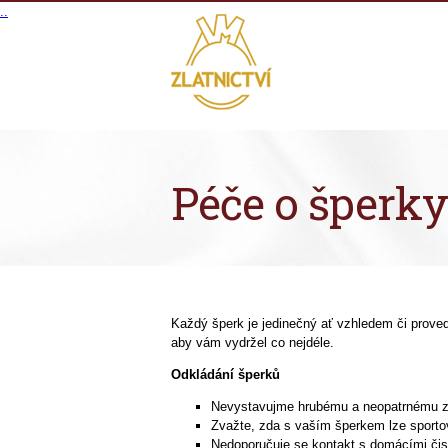
.
.
Péče o šperky
Každý šperk je jedinečný ať vzhledem či proved
aby vám vydržel co nejdéle.
Odkládání šperků
Nevystavujme hrubému a neopatrnému 
Zvažte, zda s vaším šperkem lze sporto
Nedoporučuje se kontakt s domácími čist