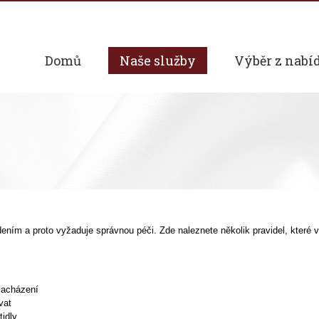
Domů
Naše služby
Výběr z nabí
ením a proto vyžaduje správnou péči. Zde naleznete několik pravidel, které 
zacházení
vat
idly