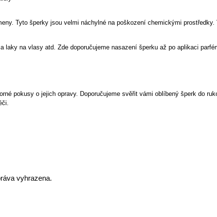
meny. Tyto šperky jsou velmi náchylné na poškození chemickými prostředky. Ve
 a laky na vlasy atd. Zde doporučujeme nasazení šperku až po aplikaci parfé
rné pokusy o jejich opravy. Doporučujeme svěřit vámi oblíbený šperk do ruko
éči.
práva vyhrazena.