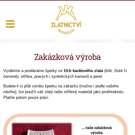
.
Zakázková výroba
Domů
Naše služby
Vyrábíme a prodáváme šperky ze
14-ti karátového zlata
(bílé, žluté či
červené), stříbra, pravých i syntetických kamenů a perel.
Výběr z nabídky
Budete-li si přát výrobu šperku na zakázku (možno i podle vašeho
O nás
návrhu), lze použít váš zlatý nebo stříbrný materiál jako protihodnotu.
Platíte potom pouze práci.
Kontakt