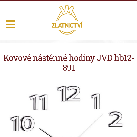
.
Kovové nástěnné hodiny JVD hb12-
Domů
891
Naše služby
Výběr z nabídky
O nás
Kontakt