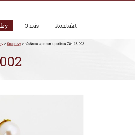
dky
O nás
Kontakt
-002