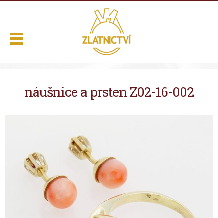
.
náušnice a prsten Z02-16-002
Domů
Naše služby
Výběr z nabídky
O nás
Kontakt