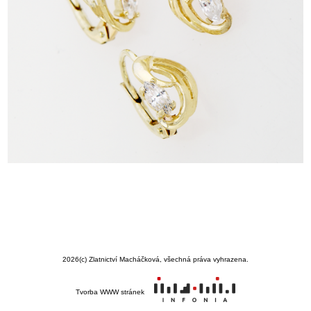
2026
(c) Zlatnictví Macháčková, všechná práva vyhrazena.
Tvorba WWW stránek