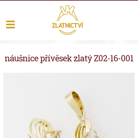
.
náušnice přívěsek zlatý Z02-16-001
Domů
Naše služby
Výběr z nabídky
O nás
Kontakt