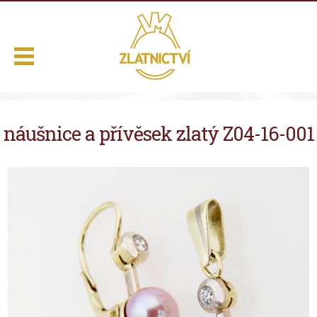
.
náušnice a přívěsek zlatý Z04-16-001
Domů
Naše služby
Výběr z nabídky
O nás
Kontakt