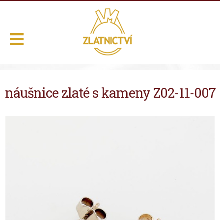
.
náušnice zlaté s kameny Z02-11-007
Domů
Naše služby
Výběr z nabídky
O nás
Kontakt