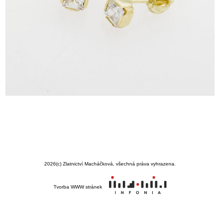
2026
(c) Zlatnictví Macháčková, všechná práva vyhrazena.
Tvorba WWW stránek