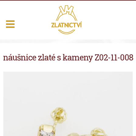
.
náušnice zlaté s kameny Z02-11-008
Domů
Naše služby
Výběr z nabídky
O nás
Kontakt