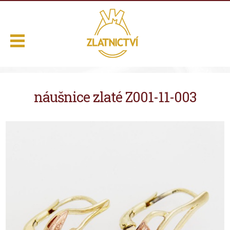
.
náušnice zlaté Z001-11-003
Domů
Naše služby
Výběr z nabídky
O nás
Kontakt