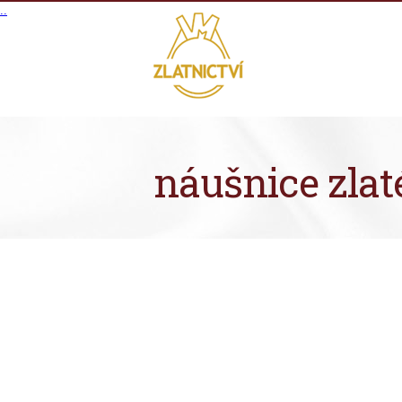
.
.
náušnice zlat