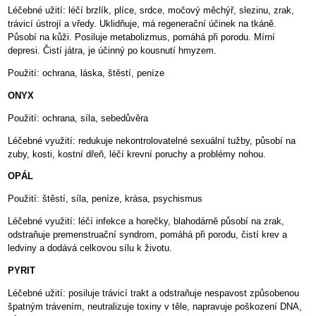
Léčebné užití: léčí brzlík, plíce, srdce, močový měchýř, slezinu, zrak,
trávicí ústrojí a vředy. Uklidňuje, má regenerační účinek na tkáně.
Působí na kůži. Posiluje metabolizmus, pomáhá při porodu. Mírní
depresi. Čistí játra, je účinný po kousnutí hmyzem.
Použití: ochrana, láska, štěstí, peníze
ONYX
Použití: ochrana, síla, sebedůvěra
Léčebné využití: redukuje nekontrolovatelné sexuální tužby, působí na
zuby, kosti, kostní dřeň, léčí krevní poruchy a problémy nohou.
OPÁL
Použití: štěstí, síla, peníze, krása, psychismus
Léčebné využití: léčí infekce a horečky, blahodárně působí na zrak,
odstraňuje premenstruační syndrom, pomáhá při porodu, čistí krev a
ledviny a dodává celkovou sílu k životu.
PYRIT
Léčebné užití: posiluje trávicí trakt a odstraňuje nespavost způsobenou
špatným trávením, neutralizuje toxiny v těle, napravuje poškození DNA,