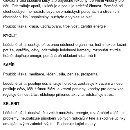
Odvádí z těla škodlivé látky a přebytečné tekutiny. Je velmi vhodný pro
děti. Odstraňuje apatii, uklidňuje a posiluje srdeční činnost. Pomáhá při
dlouhodobých nemocích, psychosomatických poruchách a střevních
chorobách. Hojí popáleniny, puchýře a vyhlazuje pleť.
Použití: láska, krása, uzdravování, trpělivost, životní energie
RYOLIT
Léčebné užití: udržuje přirozenou odolnost organizmu, léčí infekce, kožní
potíže, vyrážky, cévy, odstraňuje ledvinové kameny, rozpouští ztvrdlé
tkáně, doplňuje energii, pomáhá při ukládání vitamínů B.
SAFÍR
Použití: láska, meditace, léčení, síla, peníze, prosperita
Léčebné užití: posiluje oči, snižuje horečku, zastavuje krvácení z nosu,
posiluje cévy, léčí štítnou žlázu a krevní poruchy, vhodný pro detoxikaci,
reguluje činnost žláz, uklidňuje přílišnou aktivitu, odstraňuje stres.
SELENIT
Léčebné užití: dodává tělu velké množství energie, rovná páteř a léčí její
problémy, neutralizuje působení volných radikálů v těle a škodlivé účinky
amalgámových zubních výplní. Podporuje kojící matky.