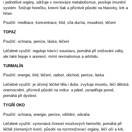
i jednotlivé orgány, udržuje v rovnováze metabolismus, posiluje imunitní
systém. Snižuje horečku, krevní tlak a příznivě působí na hlasivky, krk a
hrtan.
Použití: meditace, koncentrace, klid, síla ducha, moudrost, léčení
TOPAZ
Použití: ochrana, peníze, láska, léčení
Léčebné využití: reguluje trávící soustavu, pomáhá při snižování váhy,
ale také bojuje s anorexií, mírní revmatismus a artritidu.
TURMALÍN
Použití: energie, klid, léčení, radost, obchod, peníze, láska
Léčebné využití: je účinný léčitel těla i duše, zvyšuje imunitu, léčí dětská
onemocnění, příznivě působí na srdce a páteř, usnadňuje porod,
pomáhá při dyslexii.
TYGŘÍ OKO
Použití: ochrana, energie, peníze, věštění, odvaha
Léčebné využití: vyrovnává činnost mozkových hemisfér, pomáhá při
léčbě zlomených kostí, působí na rozmnožovací orgány, léčí oči a krk,