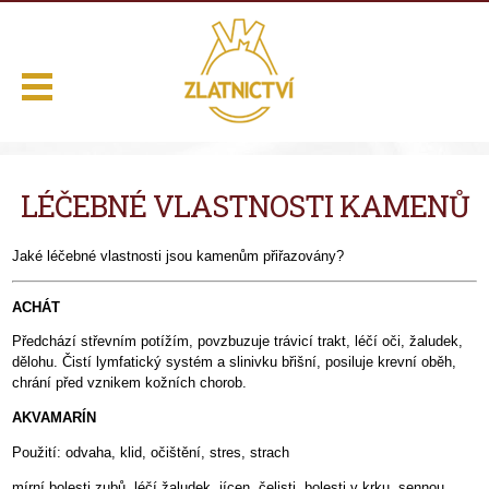
.
LÉČEBNÉ VLASTNOSTI KAMENŮ
Domů
Naše služby
Jaké léčebné vlastnosti jsou kamenům přiřazovány?
Výběr z nabídky
ACHÁT
O nás
Předchází střevním potížím, povzbuzuje trávicí trakt, léčí oči, žaludek,
dělohu. Čistí lymfatický systém a slinivku břišní, posiluje krevní oběh,
Kontakt
chrání před vznikem kožních chorob.
AKVAMARÍN
Použití: odvaha, klid, očištění, stres, strach
mírní bolesti zubů, léčí žaludek, jícen, čelisti, bolesti v krku, sennou