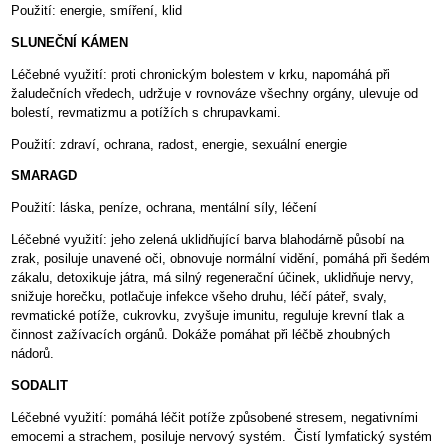
Použití: energie, smíření, klid
SLUNEČNÍ KÁMEN
Léčebné využití: proti chronickým bolestem v krku, napomáhá při
žaludečních vředech, udržuje v rovnováze všechny orgány, ulevuje od
bolestí, revmatizmu a potížích s chrupavkami.
Použití: zdraví, ochrana, radost, energie, sexuální energie
SMARAGD
Použití: láska, peníze, ochrana, mentální síly, léčení
Léčebné využití: jeho zelená uklidňující barva blahodárně působí na
zrak, posiluje unavené oči, obnovuje normální vidění, pomáhá při šedém
zákalu, detoxikuje játra, má silný regenerační účinek, uklidňuje nervy,
snižuje horečku, potlačuje infekce všeho druhu, léčí páteř, svaly,
revmatické potíže, cukrovku, zvyšuje imunitu, reguluje krevní tlak a
činnost zažívacích orgánů. Dokáže pomáhat při léčbě zhoubných
nádorů.
SODALIT
Léčebné využití: pomáhá léčit potíže způsobené stresem, negativními
emocemi a strachem, posiluje nervový systém. Čistí lymfatický systém