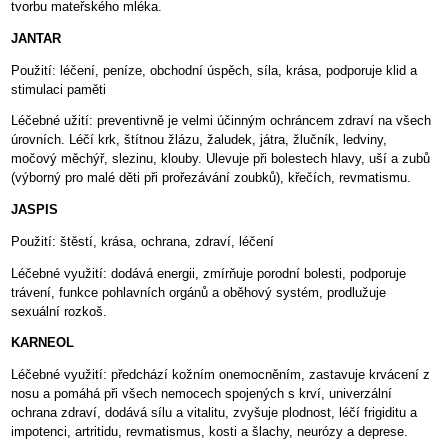
tvorbu mateřského mléka.
JANTAR
Použití: léčení, peníze, obchodní úspěch, síla, krása, podporuje klid a
stimulaci paměti
Léčebné užití: preventivně je velmi účinným ochráncem zdraví na všech
úrovních. Léčí krk, štítnou žlázu, žaludek, játra, žlučník, ledviny,
močový měchýř, slezinu, klouby. Ulevuje při bolestech hlavy, uší a zubů
(výborný pro malé děti při prořezávání zoubků), křečích, revmatismu.
JASPIS
Použití: štěstí, krása, ochrana, zdraví, léčení
Léčebné využití: dodává energii, zmírňuje porodní bolesti, podporuje
trávení, funkce pohlavních orgánů a oběhový systém, prodlužuje
sexuální rozkoš.
KARNEOL
Léčebné využití: předchází kožním onemocněním, zastavuje krvácení z
nosu a pomáhá při všech nemocech spojených s krví, univerzální
ochrana zdraví, dodává sílu a vitalitu, zvyšuje plodnost, léčí frigiditu a
impotenci, artritidu, revmatismus, kosti a šlachy, neurózy a deprese.