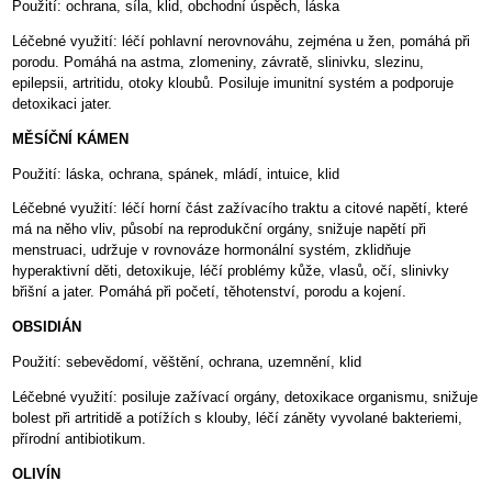
Použití: ochrana, síla, klid, obchodní úspěch, láska
Léčebné využití: léčí pohlavní nerovnováhu, zejména u žen, pomáhá při
porodu. Pomáhá na astma, zlomeniny, závratě, slinivku, slezinu,
epilepsii, artritidu, otoky kloubů. Posiluje imunitní systém a podporuje
detoxikaci jater.
MĚSÍČNÍ KÁMEN
Použití: láska, ochrana, spánek, mládí, intuice, klid
Léčebné využití: léčí horní část zažívacího traktu a citové napětí, které
má na něho vliv, působí na reprodukční orgány, snižuje napětí při
menstruaci, udržuje v rovnováze hormonální systém, zklidňuje
hyperaktivní děti, detoxikuje, léčí problémy kůže, vlasů, očí, slinivky
břišní a jater. Pomáhá při početí, těhotenství, porodu a kojení.
OBSIDIÁN
Použití: sebevědomí, věštění, ochrana, uzemnění, klid
Léčebné využití: posiluje zažívací orgány, detoxikace organismu, snižuje
bolest při artritidě a potížích s klouby, léčí záněty vyvolané bakteriemi,
přírodní antibiotikum.
OLIVÍN