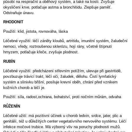
působí na respirační a oběhový systém, a také na kosti. Zvyšuje
okysličení krve, potlačuje astma a bronchitidu. Zlepšuje paměť.
Odstraňuje únavu.
RHODONIT
Použití: klid, jistota, rovnováha, láska
Léčebné využití: léčí záněty kloubů, artritidu, imunitní systém, žaludeční
nemoci, vředy, roztroušenou sklerózu, hojí rány, včetně štípnutí
hmyzem, potlačuje křeče, zvyšuje plodnost.
RUBÍN
Léčebné využití: předcházení střevním potížím, ulevuje při gastritidě,
povzbuzuje trávicí trakt, léčí oči, žaludek, dělohu. Čistí lymfatický
systém a slinivku břišní, posiluje krevní oběh, chrání před vznikem
kožních chorob a léčí je.
Použití: síla, radost,ochrana, bohatství, proti nočním můrám, odvaha
RŮŽENÍN
Léčebné užití: má pozitivní účinek u chorob ledvin, srdce, jater, plic a
genitálií, též u důležitých center vegetativního nervového systému. Léčí
infekce močové trubice. Má výborný vliv na poruchy plodnosti mužů.