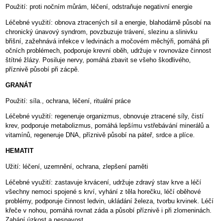
Použití: proti nočním můrám, léčení, odstraňuje negativní energie
Léčebné využití: obnova ztracených sil a energie, blahodárně působí na
chronický únavový syndrom, povzbuzuje trávení, slezinu a slinivku
břišní, zažehnává infekce v ledvinách a močovém měchýři, pomáhá při
očních problémech, podporuje krevní oběh, udržuje v rovnováze činnost
štítné žlázy. Posiluje nervy, pomáhá zbavit se všeho škodlivého,
příznivě působí při zácpě.
GRANÁT
Použití: síla., ochrana, léčení, rituální práce
Léčebné využití: regeneruje organizmus, obnovuje ztracené síly, čistí
krev, podporuje metabolizmus, pomáhá lepšímu vstřebávání minerálů a
vitamínů, regeneruje DNA, příznivě působí na páteř, srdce a plíce.
HEMATIT
Užití: léčení, uzemnění, ochrana, zlepšení paměti
Léčebné využití: zastavuje krvácení, udržuje zdravý stav krve a léčí
všechny nemoci spojené s krví, vyhání z těla horečku, léčí oběhové
problémy, podporuje činnost ledvin, ukládání železa, tvorbu krvinek. Léčí
křeče v nohou, pomáhá rovnat záda a působí příznivě i při zlomeninách.
Zahání úzkost a nespavost.