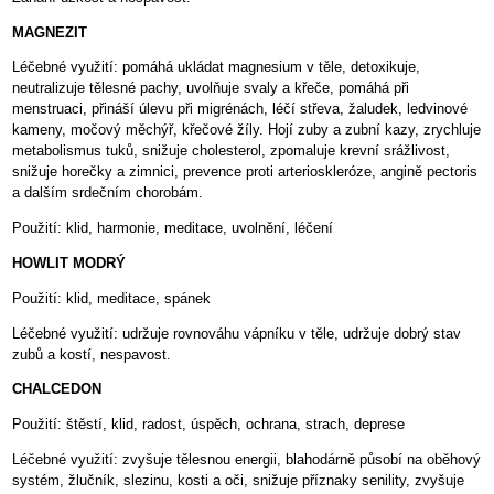
MAGNEZIT
Léčebné využití: pomáhá ukládat magnesium v těle, detoxikuje,
neutralizuje tělesné pachy, uvolňuje svaly a křeče, pomáhá při
menstruaci, přináší úlevu při migrénách, léčí střeva, žaludek, ledvinové
kameny, močový měchýř, křečové žíly. Hojí zuby a zubní kazy, zrychluje
metabolismus tuků, snižuje cholesterol, zpomaluje krevní srážlivost,
snižuje horečky a zimnici, prevence proti arterioskleróze, angině pectoris
a dalším srdečním chorobám.
Použití: klid, harmonie, meditace, uvolnění, léčení
HOWLIT MODRÝ
Použití: klid, meditace, spánek
Léčebné využití: udržuje rovnováhu vápníku v těle, udržuje dobrý stav
zubů a kostí, nespavost.
CHALCEDON
Použití: štěstí, klid, radost, úspěch, ochrana, strach, deprese
Léčebné využití: zvyšuje tělesnou energii, blahodárně působí na oběhový
systém, žlučník, slezinu, kosti a oči, snižuje příznaky senility, zvyšuje