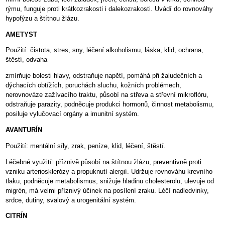
rýmu, funguje proti krátkozrakosti i dalekozrakosti. Uvádí do rovnováhy
hypofýzu a štítnou žlázu.
AMETYST
Použití: čistota, stres, sny, léčení alkoholismu, láska, klid, ochrana,
štěstí, odvaha
zmírňuje bolesti hlavy, odstraňuje napětí, pomáhá při žaludečních a
dýchacích obtížích, poruchách sluchu, kožních problémech,
nerovnováze zažívacího traktu, působí na střeva a střevní mikroflóru,
odstraňuje parazity, podněcuje produkci hormonů, činnost metabolismu,
posiluje vylučovací orgány a imunitní systém.
AVANTURÍN
Použití: mentální síly, zrak, peníze, klid, léčení, štěstí.
Léčebné využití: příznivě působí na štítnou žlázu, preventivně proti
vzniku arteriosklerózy a propuknutí alergií. Udržuje rovnováhu krevního
tlaku, podněcuje metabolismus, snižuje hladinu cholesterolu, ulevuje od
migrén, má velmi příznivý účinek na posílení zraku. Léčí nadledvinky,
srdce, dutiny, svalový a urogenitální systém.
CITRÍN