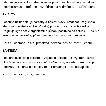
odstraňuje křeče. Pomáhá při léčbě poruch osobnosti. – zpomaluje
metabolismus, mírní stres, vznětlivost a nadměrnou sexuální touhu.
TYRKYS
Léčebné užití: snižuje horečky a bolesti hlavy, předchází migrénám,
zlepšuje imunitní systém. Vhodný pro detoxikaci a proti zánětům.
Reguluje kyselost v organizmu a působí pozitivně na žaludek. Posiluje
zrak, potlačuje křeče, působí na dnu, harmonizuje meridiány
Použití: ochrana, láska, přátelství, odvaha, peníze, štěstí, léčení
ZÁHNĚDA
Léčebné užití: proti bolestem, zejména bolestem hlavy, mírní stres,
uklidňuje nervovou soustavu, léčí kyčle, nohy a záda. Harmonizuje
množství tekutin a minerálů v těle. Pomáhá při chemoterapiích.
Použití: ochrana, síla, uzemnění