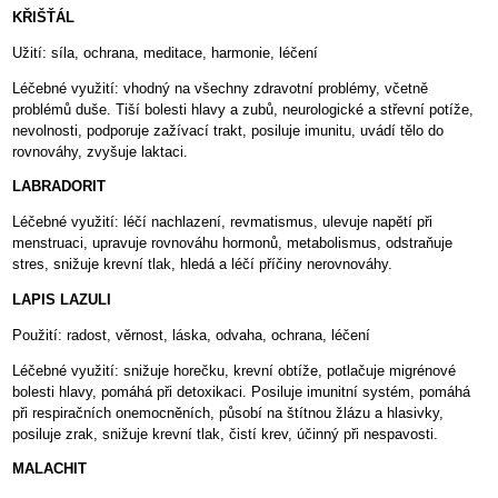
KŘIŠŤÁL
Užití: síla, ochrana, meditace, harmonie, léčení
Léčebné využití: vhodný na všechny zdravotní problémy, včetně
problémů duše. Tiší bolesti hlavy a zubů, neurologické a střevní potíže,
nevolnosti, podporuje zažívací trakt, posiluje imunitu, uvádí tělo do
rovnováhy, zvyšuje laktaci.
LABRADORIT
Léčebné využití: léčí nachlazení, revmatismus, ulevuje napětí při
menstruaci, upravuje rovnováhu hormonů, metabolismus, odstraňuje
stres, snižuje krevní tlak, hledá a léčí příčiny nerovnováhy.
LAPIS LAZULI
Použití: radost, věrnost, láska, odvaha, ochrana, léčení
Léčebné využití: snižuje horečku, krevní obtíže, potlačuje migrénové
bolesti hlavy, pomáhá při detoxikaci. Posiluje imunitní systém, pomáhá
při respiračních onemocněních, působí na štítnou žlázu a hlasivky,
posiluje zrak, snižuje krevní tlak, čistí krev, účinný při nespavosti.
MALACHIT