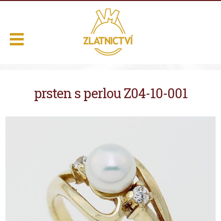
.
prsten s perlou Z04-10-001
Domů
Naše služby
Výběr z nabídky
O nás
Kontakt