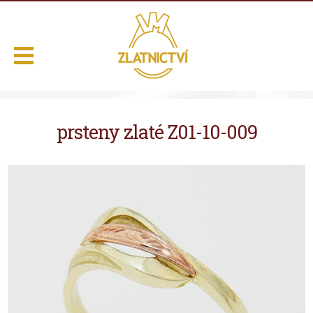
.
prsteny zlaté Z01-10-009
Domů
Naše služby
Výběr z nabídky
O nás
Kontakt