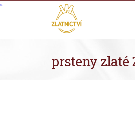
.
.
prsteny zlaté