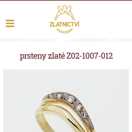
.
prsteny zlaté Z02-1007-012
Domů
Naše služby
Výběr z nabídky
O nás
Kontakt