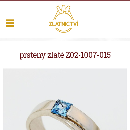
.
prsteny zlaté Z02-1007-015
Domů
Naše služby
Výběr z nabídky
O nás
Kontakt