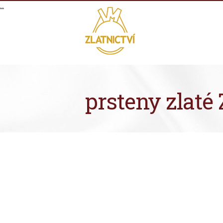
.
.
prsteny zlaté