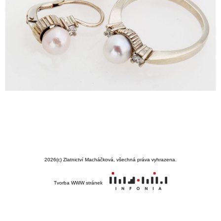
2026
(c) Zlatnictví Macháčková, všechná práva vyhrazena.
Tvorba WWW stránek