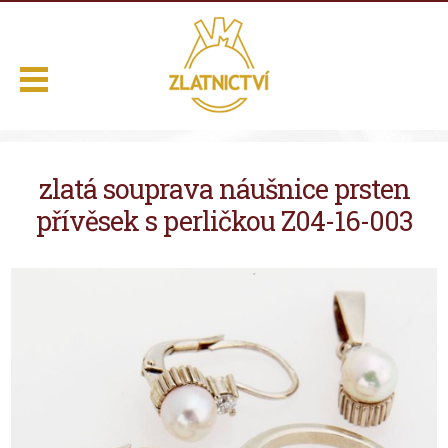
.
zlatá souprava náušnice prsten
Domů
přívěsek s perličkou Z04-16-003
Naše služby
Výběr z nabídky
O nás
Kontakt