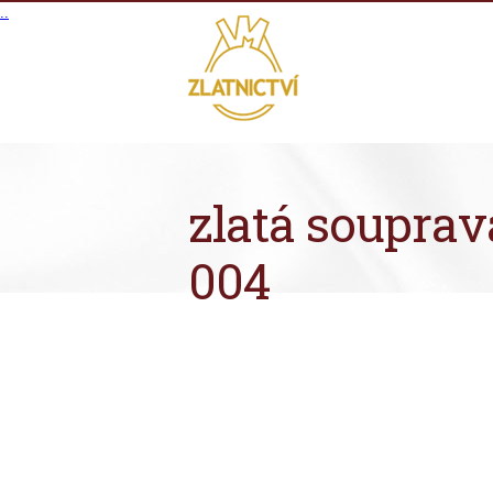
.
.
zlatá souprav
004