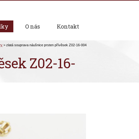
dky
O nás
Kontakt
ěsek Z02-16-