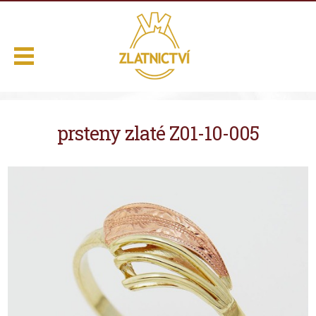
.
prsteny zlaté Z01-10-005
Domů
Naše služby
Výběr z nabídky
O nás
Kontakt